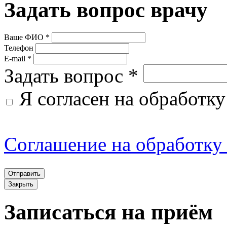
Задать вопрос врачу
1. Статус Соглашения
Ваше ФИО *
Телефон
E-mail *
1.1. Настоящее Соглашени
Задать вопрос *
являющиеся неотъемлемой
Я согласен на обработк
разработано Администрац
правила и условия предос
Соглашение на обработку
услуг (сервисом) Сайта, а
Пользователей и Админис
Закрыть
Записаться на приём