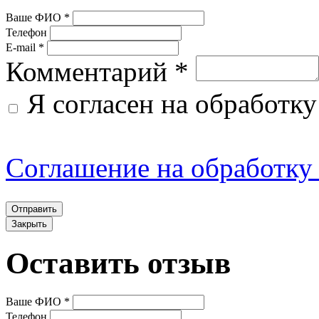
1.2. Настоящее Соглашен
Ваше ФИО *
Телефон
обязательным соглашение
E-mail *
Комментарий *
Администрацией Сайта, п
Я согласен на обработк
предоставление Админист
услуг по использованию Са
Соглашение на обработку
«Услуги»), содержащее пр
предоставления и использ
Закрыть
настоящего Соглашения, 
Оставить отзыв
Пользователем и Админис
специальные документы, 
Ваше ФИО *
Телефон