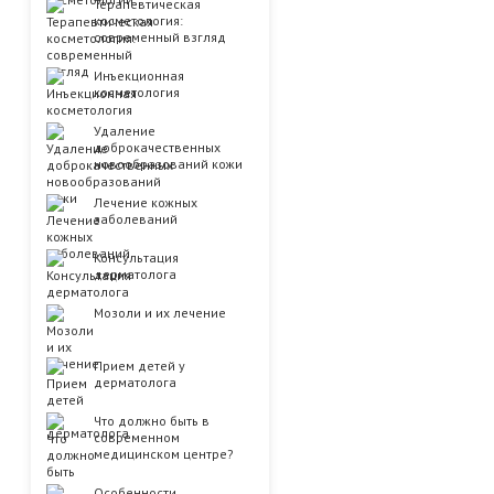
Терапевтическая
косметология:
современный взгляд
Инъекционная
косметология
Удаление
доброкачественных
новообразований кожи
Лечение кожных
заболеваний
Консультация
дерматолога
Мозоли и их лечение
Прием детей у
дерматолога
Что должно быть в
современном
медицинском центре?
Особенности