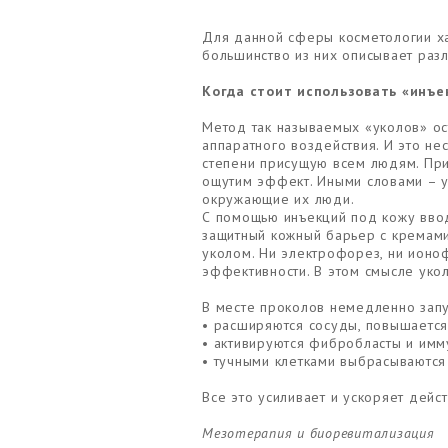
Для данной сферы косметологии ха
большинство из них описывает раз
Когда стоит использовать «инъе
Метод так называемых «уколов» о
аппаратного воздействия. И это не
степени присущую всем людям. При
ощутим эффект. Иными словами – ук
окружающие их люди.
С помощью инъекций под кожу ввод
защитный кожный барьер с кремами
уколом. Ни электрофорез, ни ионоф
эффективности. В этом смысле уко
В месте проколов немедленно зап
• расширяются сосуды, повышается
• активируются фибробласты и имм
• тучными клетками выбрасываются
Все это усиливает и ускоряет дей
Мезотерапия и биоревитализация