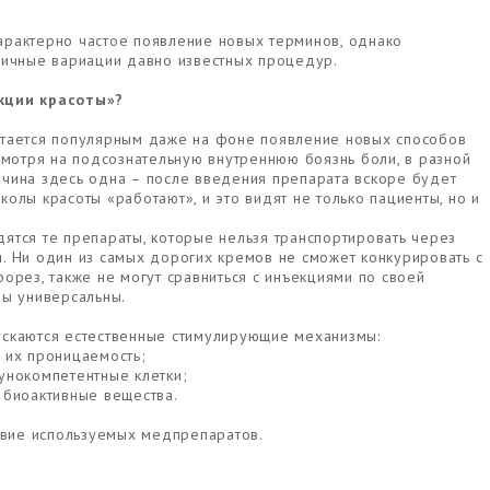
рактерно частое появление новых терминов, однако
личные вариации давно известных процедур.
кции красоты»?
стается популярным даже на фоне появление новых способов
смотря на подсознательную внутреннюю боязнь боли, в разной
чина здесь одна – после введения препарата вскоре будет
олы красоты «работают», и это видят не только пациенты, но и
ятся те препараты, которые нельзя транспортировать через
. Ни один из самых дорогих кремов не сможет конкурировать с
орез, также не могут сравниться с инъекциями по своей
лы универсальны.
ускаются естественные стимулирующие механизмы:
 их проницаемость;
унокомпетентные клетки;
 биоактивные вещества.
ствие используемых медпрепаратов.