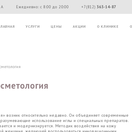
 А
Ежедневно: с 8:00 до 20:00
+7(812)
363-14-87
ГЛАВНАЯ
УСЛУГИ
ЦЕНЫ
АКЦИИ
О КЛИНИКЕ
сметология
осметология
я» возник относительно недавно. Он объединяет современные
дразумевающие использование иглы и специальных препаратов.
вается и модернизируется. Методик воздействия на кожу
ной женщине, желающей воспользоваться инновационными