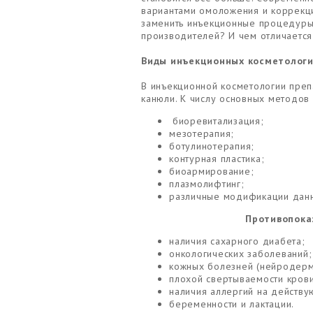
вариантами омоложения и коррекци
заменить инъекционные процедуры,
производителей? И чем отличается
Виды инъекционных косметологи
В инъекционной косметологии преп
канюли. К числу основных методов 
биоревитализация;
мезотерапия;
ботулинотерапия;
контурная пластика;
биоармирование;
плазмолифтинг;
различные модификации дан
Противопока
наличия сахарного диабета;
онкологических заболеваний;
кожных болезней (нейродерми
плохой свертываемости крови
наличия аллергий на действ
беременности и лактации.