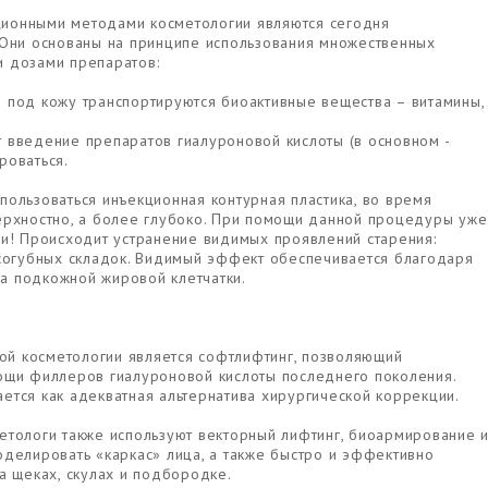
ионными методами косметологии являются сегодня
Они основаны на принципе использования множественных
и дозами препаратов:
 под кожу транспортируются биоактивные вещества – витамины,
 введение препаратов гиалуроновой кислоты (в основном -
роваться.
пользоваться инъекционная контурная пластика, во время
ерхностно, а более глубоко. При помощи данной процедуры уже
жи! Происходит устранение видимых проявлений старения:
осогубных складок. Видимый эффект обеспечивается благодаря
а подкожной жировой клетчатки.
й косметологии является софтлифтинг, позволяющий
ощи филлеров гиалуроновой кислоты последнего поколения.
ется как адекватная альтернатива хирургической коррекции.
етологи также используют векторный лифтинг, биоармирование 
оделировать «каркас» лица, а также быстро и эффективно
а щеках, скулах и подбородке.