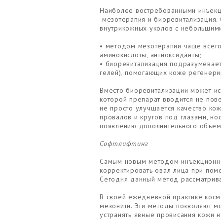
Наиболее востребованными инъекц
мезотерапия и биоревитализация. 
внутрикожных уколов с небольшим
• методом мезотерапии чаще всего
аминокислоты, антиоксиданты;
• биоревитализация подразумевает
гелей), помогающих коже регенери
Вместо биоревитализации может ис
которой препарат вводится не пов
не просто улучшается качество ко
провалов и кругов под глазами, н
появлению дополнительного объем
Софтлифтинг
Самым новым методом инъекционно
корректировать овал лица при пом
Сегодня данный метод рассматрива
В своей ежедневной практике косм
мезонити. Эти методы позволяют м
устранять явные провисания кожи н