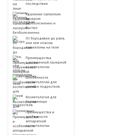
последствия
Удаление папиллом
лазером:
безболезненно и
быстро
От бородавки до рака,
или чем опасны
папилломы на теле
Преимущества
современной лазерной
косметологии
Особенности
косметологии для
детей и подростков
Косметология для
беременных
Преимущества и
особенности
аппаратной
косметологии