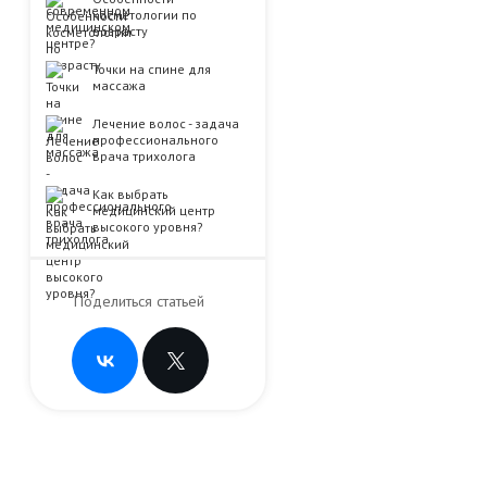
косметологии по
возрасту
Точки на спине для
массажа
Лечение волоc - задача
профессионального
врача трихолога
Как выбрать
медицинский центр
высокого уровня?
Поделиться статьей
и