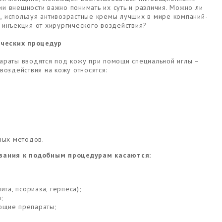
и внешности важно понимать их суть и различия. Можно ли
 используя антивозрастные кремы лучших в мире компаний-
 инъекция от хирургического воздействия?
ческих процедур
араты вводятся под кожу при помощи специальной иглы –
воздействия на кожу относятся:
ных методов.
зания к подобным процедурам касаются:
та, псориаза, герпеса);
;
ующие препараты;