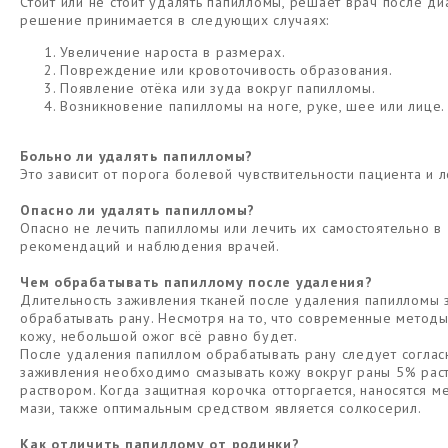
Стоит или не стоит удалять папилломы, решает врач после д
решение принимается в следующих случаях:
Увеличение нароста в размерах.
Повреждение или кровоточивость образования.
Появление отёка или зуда вокруг папилломы.
Возникновение папилломы на ноге, руке, шее или лице.
Больно ли удалять папилломы?
Это зависит от порога болевой чувствительности пациента и 
Опасно ли удалять папилломы?
Опасно не лечить папилломы или лечить их самостоятельно в
рекомендаций и наблюдения врачей.
Чем обрабатывать папиллому после удаления?
Длительность заживления тканей после удаления папилломы за
обрабатывать рану. Несмотря на то, что современные методы
кожу, небольшой ожог всё равно будет.
После удаления папиллом обрабатывать рану следует соглас
заживления необходимо смазывать кожу вокруг раны 5% рас
раствором. Когда защитная корочка отторгается, наносятся 
мази, также оптимальным средством является солкосерил.
Как отличить папиллому от родинки?