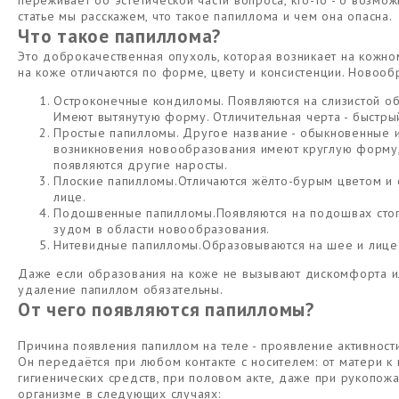
переживает об эстетической части вопроса, кто-то - о возмо
статье мы расскажем, что такое папиллома и чем она опасна.
Что такое папиллома?
Это доброкачественная опухоль, которая возникает на кожно
на коже отличаются по форме, цвету и консистенции. Новооб
Остроконечные кондиломы. Появляются на слизистой об
Имеют вытянутую форму. Отличительная черта - быстрый
Простые папилломы. Другое название - обыкновенные и
возникновения новообразования имеют круглую форму, 
появляются другие наросты.
Плоские папилломы.Отличаются жёлто-бурым цветом и 
лице.
Подошвенные папилломы.Появляются на подошвах стоп
зудом в области новообразования.
Нитевидные папилломы.Образовываются на шее и лице
Даже если образования на коже не вызывают дискомфорта ил
удаление папиллом обязательны.
От чего появляются папилломы?
Причина появления папиллом на теле - проявление активност
Он передаётся при любом контакте с носителем: от матери к 
гигиенических средств, при половом акте, даже при рукопож
организме в следующих случаях: