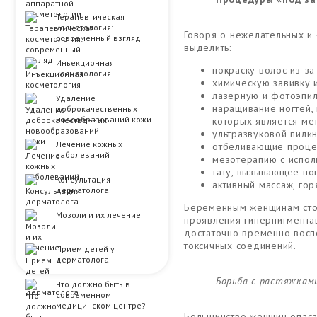
Терапевтическая
косметология:
Говоря о нежелательных и
современный взгляд
выделить:
Инъекционная
покраску волос из-з
косметология
химическую завивку 
лазерную и фотоэпил
Удаление
наращивание ногтей,
доброкачественных
новообразований кожи
которых является мет
ультразвуковой пилин
Лечение кожных
отбеливающие проце
заболеваний
мезотерапию с испол
тату, вызывающее по
Консультация
активный массаж, го
дерматолога
Беременным женщинам стои
Мозоли и их лечение
проявления гиперпигментац
достаточно временно восп
токсичных соединений.
Прием детей у
дерматолога
Борьба с растяжкам
Что должно быть в
современном
медицинском центре?
Большинство женщин опасаю