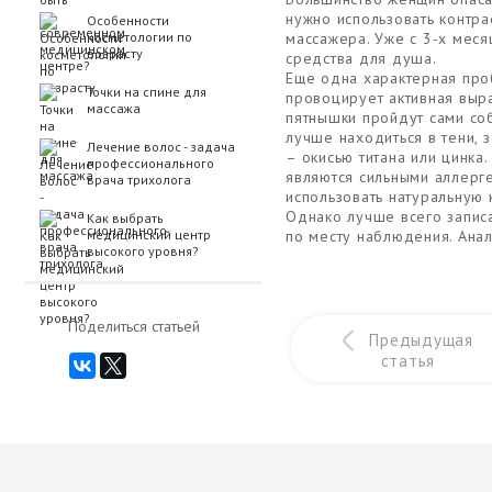
нужно использовать контр
Особенности
косметологии по
массажера. Уже с 3-х меся
возрасту
средства для душа.
Еще одна характерная про
Точки на спине для
провоцирует активная выр
массажа
пятнышки пройдут сами со
лучше находиться в тени,
Лечение волоc - задача
– окисью титана или цинка
профессионального
являются сильными аллерге
врача трихолога
использовать натуральную 
Однако лучше всего запис
Как выбрать
медицинский центр
по месту наблюдения. Ана
высокого уровня?
Поделиться статьей
Предыдущая
статья