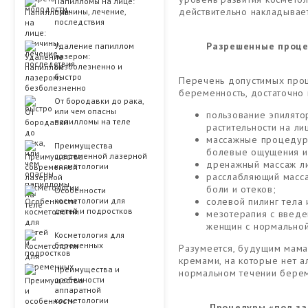
Папилломы на лице:
действительно накладывае
причины, лечение,
последствия
Разрешенные проц
Удаление папиллом
лазером:
безболезненно и
быстро
Перечень допустимых проц
беременность, достаточно
От бородавки до рака,
или чем опасны
пользование эпилято
папилломы на теле
растительности на ли
массажные процедуры
Преимущества
болевые ощущения и
современной лазерной
дренажный массаж ли
косметологии
расслабляющий масса
боли и отеков;
Особенности
косметологии для
солевой пилинг тела
детей и подростков
мезотерапия с введе
женщин с нормальной
Косметология для
беременных
Разумеется, будущим мама
кремами, на которые нет а
Преимущества и
нормальном течении берем
особенности
аппаратной
косметологии
Процедуры «под з